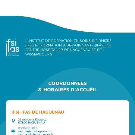
L'INSTITUT DE FORMATION EN SOINS INFIRMIERS
(IFSI) ET FORMATION AIDE-SOIGNANTE (IFAS) DU
CENTRE HOSPITALIER DE HAGUENAU ET DE
WISSEMBOURG.
COORDONNÉES
& HORAIRES D'ACCUEIL
IFSI-IFAS DE HAGUENAU
21 rue de la Redoute
67500 HAGUENAU
03 88 06 30 81
sec.ifsi@ch-haguenau.fr
sec.ifas@ch-haguenau.fr